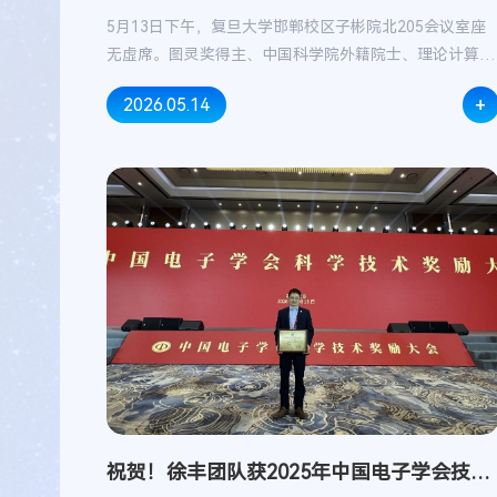
空间...
5月13日下午，复旦大学邯郸校区子彬院北205会议室座
无虚席。图灵奖得主、中国科学院外籍院士、理论计算机
科学奠基人之一约翰·霍普克罗夫特教授，以一场酣畅淋
+
2026.05.14
漓的主旨演讲，为复旦大学未来信息创新学院等优秀学子
们，铺展开一幅计算机和信息科学前沿研究的全景图。
祝贺！徐丰团队获2025年中国电子学会技术
发明...