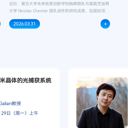
近日，复旦大学未来信息创新学院鲍峰团队与美国芝加哥
大学 Nicolas Chevrier 团队合作的研究成果，在国际顶级
期刊《细胞》（Cell）在线发表。该研究首次构建了覆盖
+
2026.03.31
小鼠全身的单细胞分辨率空间转录组图谱开发了兼具实验
技术，与人工智能分析的全新研究框架《科学》
（Science）杂志同期对该工作刊发新闻报道将其评价为
具有里程碑意义的研究方法。
米晶体的光捕获系统
Galian教授
月29日（周一）上午