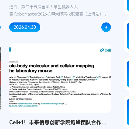
海站斩...
近日，第二十五届全国大学生机器人大
赛 RoboMaster2026机甲大师高校联盟赛（上海站）在
上海工程技术大学松江校区落幕。由共青团复旦大学委员
+
2026.04.30
会、教务处、未来信息创新学院联合牵头，由电子信息、
人工智能、通信工程等多专业学子组成的复旦星云EGA战
队披荆斩棘、强势突围，在全国37支顶尖高校战队的激烈
角逐中获3v3对抗赛、步兵对抗赛、工程挑战赛比赛一等
奖，成为上海站唯一一支参加全部赛项，且全部斩获一等
奖的战队尽显复旦学子综合实力与竞技风采！
Cell+1！未来信息创新学院鲍峰团队合作绘
制全...