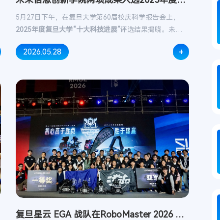
旦大...
5月27日下午，在复旦大学第60届校庆科学报告会上，
2025年度复旦大学“十大科技进展”
评选结果揭晓。未来信
息创新学院余建军团队项目“6G光子集成太赫兹芯片研制
+
2026.05.28
及超高速超长距离系统应用”入选2025年复旦大学“十大科
技进展”，学院商慧亮团队项目“非结构化环境智慧农业机
器人关键技术与装备”获2025年度复旦大学“十大科技进
展”提名。
复旦星云 EGA 战队在RoboMaster 2026 上